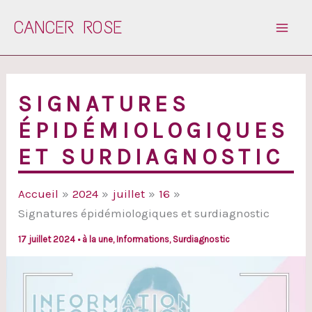
Aller
CANCER ROSE
au
contenu
SIGNATURES
ÉPIDÉMIOLOGIQUES
ET SURDIAGNOSTIC
Accueil
2024
juillet
16
Signatures épidémiologiques et surdiagnostic
17 juillet 2024
•
à la une
,
Informations
,
Surdiagnostic