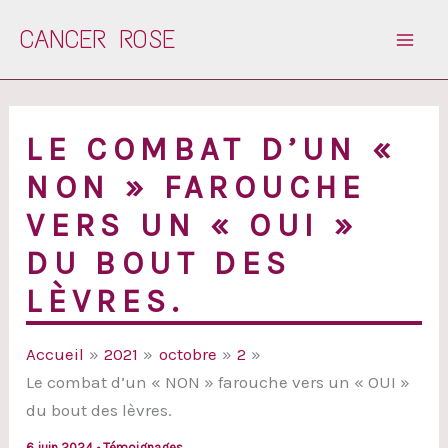
Aller
CANCER ROSE
au
contenu
LE COMBAT D’UN «
NON » FAROUCHE
VERS UN « OUI »
DU BOUT DES
LÈVRES.
Accueil
2021
octobre
2
Le combat d’un « NON » farouche vers un « OUI »
du bout des lèvres.
6 juin 2024
•
Témoignages