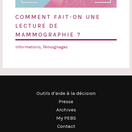
COMMENT FAIT-ON UNE
LECTURE DE
MAMMOGRAPHIE ?
Informations
,
Témoignages
Outils d’aide à la décision
Presse
Archives
My PEBS
Contact