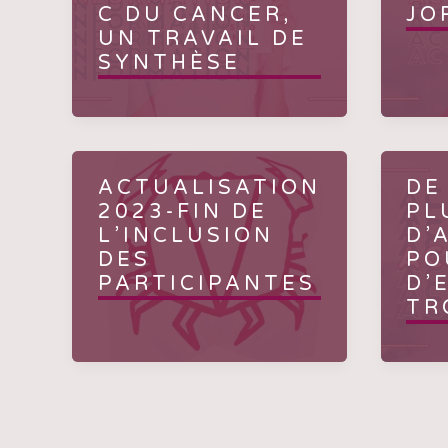
C DU CANCER,
JO
UN TRAVAIL DE
SYNTHÈSE
ACTUALISATION
DE
2023-FIN DE
PL
L’INCLUSION
D’
DES
PO
PARTICIPANTES
D’
TR