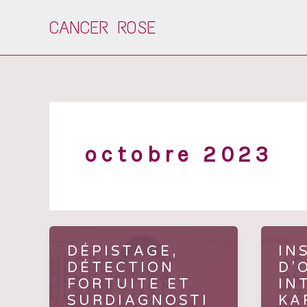
Aller
CANCER ROSE
au
contenu
octobre 2023
DÉPISTAGE,
IN
DÉTECTION
D’
FORTUITE ET
IN
SURDIAGNOSTI
KA