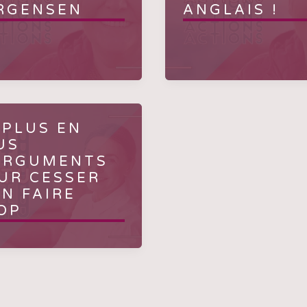
RGENSEN
ANGLAIS !
 PLUS EN
US
ARGUMENTS
UR CESSER
EN FAIRE
OP