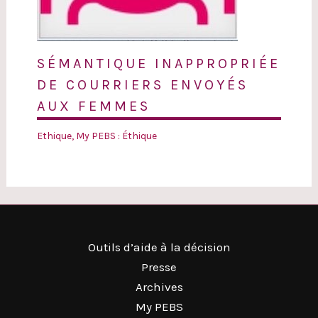
SÉMANTIQUE INAPPROPRIÉE
DE COURRIERS ENVOYÉS
AUX FEMMES
Ethique
,
My PEBS : Éthique
Outils d’aide à la décision
Presse
Archives
My PEBS