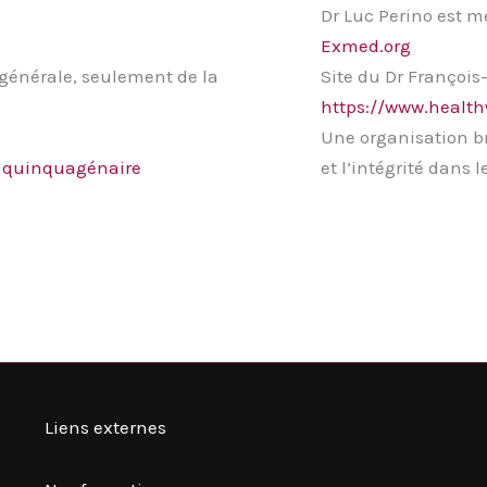
Dr Luc Perino est m
Exmed.org
 générale, seulement de la
Site du Dr Françoi
https://www.health
Une organisation b
 quinquagénaire
et l’intégrité dans l
Liens externes