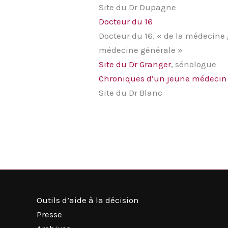
Site du Dr Dupagne
Docteur du 16
Docteur du 16, « de la médecine
médecine générale »
Site du Dr Granger
, sénologue
Chroniques d’un jeune médecin
Site du Dr Blanc
Outils d’aide à la décision
Presse