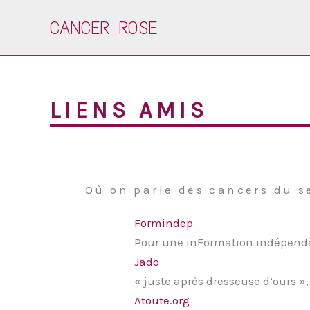
Aller
CANCER ROSE
au
contenu
LIENS AMIS
Où on parle des cancers du s
Formindep
Pour une inFormation indépenda
Jado
« juste après dresseuse d’ours »,
Atoute.org