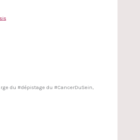
sis
charge du #dépistage du #CancerDuSein,