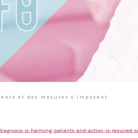
ients et des mesures s’imposent.
agnosis-is-harming-patients-and-action-is-required-say