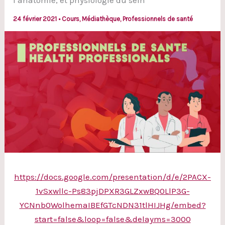
l’anatomie, et physiologie du sein
24 février 2021
•
Cours
,
Médiathèque
,
Professionnels de santé
https://docs.google.com/presentation/d/e/2PACX-
1vSxwllc-Ps83pjDPXR3GLZxwBQ0LlP3G-
YCNnb0WolhemaIBEfGTcNDN31tlHIJHg/embed?
start=false&loop=false&delayms=3000