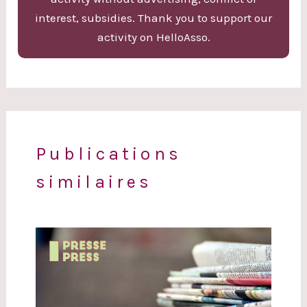
interest, subsidies. Thank you to support our
activity on HelloAsso.
Publications
similaires