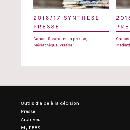
2016/17 SYNTHESE
201
PRESSE
PRE
Cancer Rose dans la presse
,
Cancer
Médiathèque
,
Presse
Médiat
Outils d’aide à la décision
Presse
Archives
My PEBS