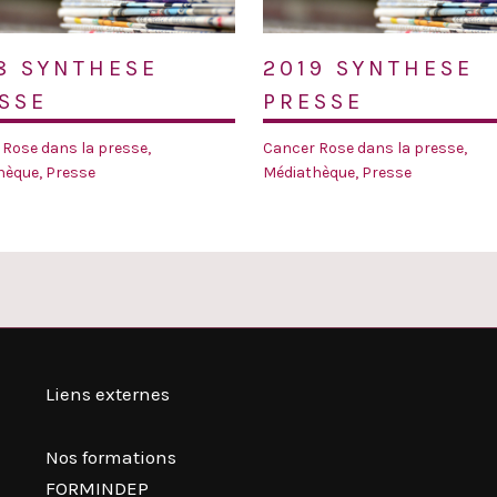
8 SYNTHESE
2019 SYNTHESE
SSE
PRESSE
 Rose dans la presse
,
Cancer Rose dans la presse
,
hèque
,
Presse
Médiathèque
,
Presse
Liens externes
Nos formations
FORMINDEP