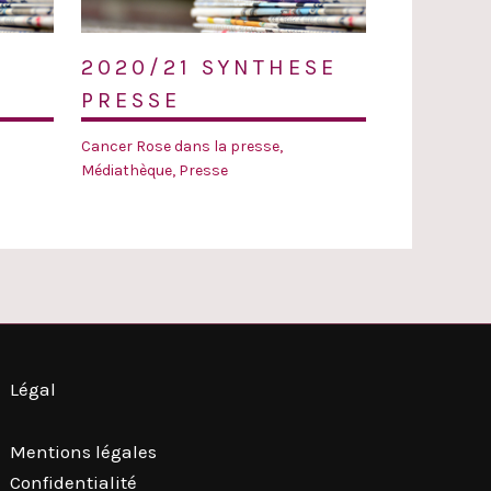
2020/21 SYNTHESE
PRESSE
Cancer Rose dans la presse
,
Médiathèque
,
Presse
Légal
Mentions légales
Confidentialité