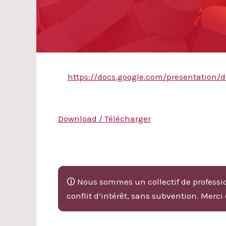
https://docs.google.com/presentatio
Download / Télécharger
🛈 Nous sommes un collectif de professio
conflit d’intérêt, sans subvention. Merci