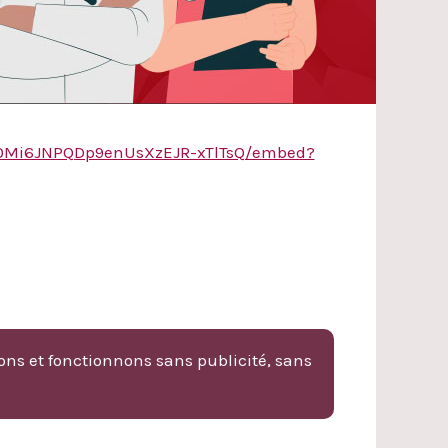
tC0Mi6JNPQDp9enUsXzEJR-xTlTsQ/embed?
ons et fonctionnons sans publicité, sans