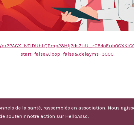
n/d/e/2PACX-1vTIDUhLQPmp23Hfj2ds7JiU_zCB4oEub0CXK
start=false&loop=false&delayms=3000
nnels de la santé, rassemblés en association. Nous agiss
 de soutenir notre action sur HelloAsso.