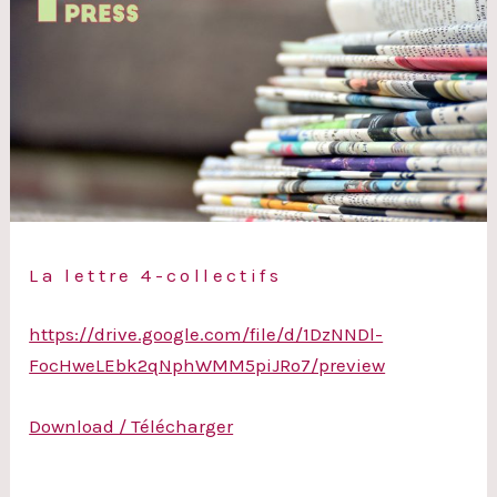
La lettre 4-collectifs
https://drive.google.com/file/d/1DzNNDl-
FocHweLEbk2qNphWMM5piJRo7/preview
Download / Télécharger