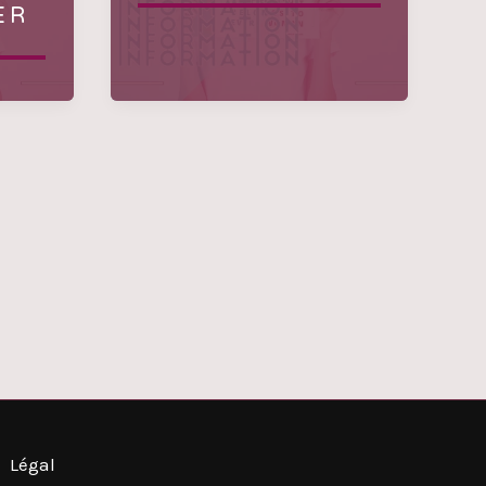
ER
Légal