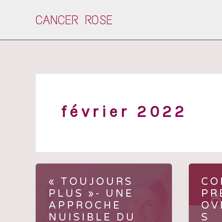
Aller
CANCER ROSE
au
contenu
février 2022
« TOUJOURS
CO
PLUS »- UNE
PR
APPROCHE
OV
NUISIBLE DU
S