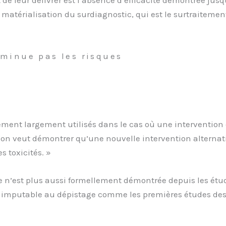
 de leur délivrer est l’absence d’efficacité démontrée ju
 matérialisation du surdiagnostic, qui est le surtraitemen
iminue pas les risques
llement largement utilisés dans le cas où une interventio
u’on veut démontrer qu’une nouvelle intervention alternat
 toxicités. »
age n’est plus aussi formellement démontrée depuis les étu
té imputable au dépistage comme les premières études de