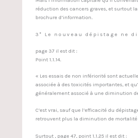
Mais l’information capitale qu’il convenait
réduction des cancers graves, et surtout la
brochure d’information.
3° Le nouveau dépistage ne d
page 37 il est dit :
Point 1.1.14.
« Les essais de non infériorité sont actue
associée à des toxicités importantes, et q
généralement associé à une diminution des
C’est vrai, sauf que l’efficacité du dépist
retrouvent plus la diminution de mortali
Surtout , page 47, point 1.1.25 il est dit :