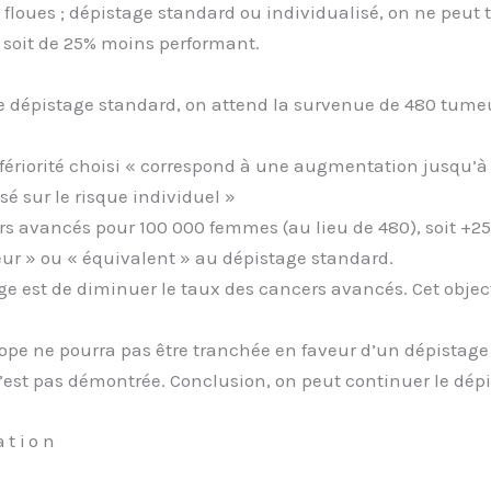
floues ; dépistage standard ou individualisé, on ne peut 
 soit de 25% moins performant.
pe dépistage standard, on attend la survenue de 480 tume
nfériorité choisi « correspond à une augmentation jusqu’à
é sur le risque individuel »
rs avancés pour 100 000 femmes (au lieu de 480), soit +2
eur » ou « équivalent » au dépistage standard.
ge est de diminuer le taux des cancers avancés. Cet objecti
e ne pourra pas être tranchée en faveur d’un dépistage i
’est pas démontrée. Conclusion, on peut continuer le dép
ation