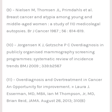
(9) – Nielsen M, Thomsen JL, Primdahls et al.
Breast cancer and atypia among young and
middle-aged women : a study of 110 medicolegal
autopsies. Br J Cancer 1987 ; 56 : 814-819.
(10) – Jorgensen K J, Gotzsche P C Overdiagnosis in
publicly organised mammography screening
programmes: systematic review of incidence
trends BMJ 2009 ; 339:b2587
(11) – Overdiagnosis and Overtreatment in Cancer
An Opportunity for improvement. » Laura J.
Esserman, MD, MBA, Ian M Thompson, Jr, MD,
Brian Reid, JAMA. August 28, 2013; 310(8)