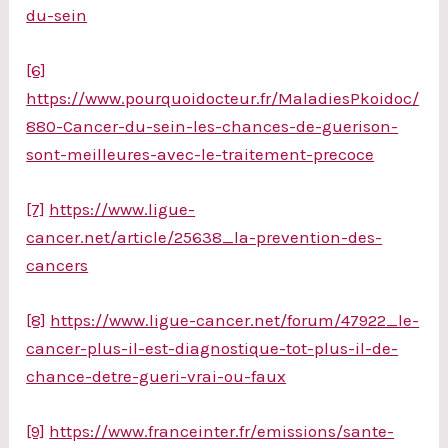
du-sein
[6]
https://www.pourquoidocteur.fr/MaladiesPkoidoc/
880-Cancer-du-sein-les-chances-de-guerison-
sont-meilleures-avec-le-traitement-precoce
[7]
https://www.ligue-
cancer.net/article/25638_la-prevention-des-
cancers
[8]
https://www.ligue-cancer.net/forum/47922_le-
cancer-plus-il-est-diagnostique-tot-plus-il-de-
chance-detre-gueri-vrai-ou-faux
[9]
https://www.franceinter.fr/emissions/sante-