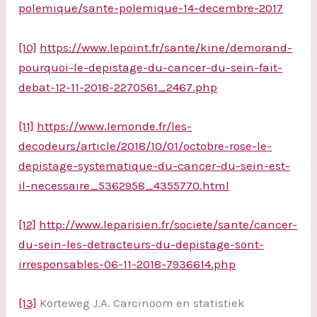
polemique/sante-polemique-14-decembre-2017
[10]
https://www.lepoint.fr/sante/kine/demorand-
pourquoi-le-depistage-du-cancer-du-sein-fait-
debat-12-11-2018-2270561_2467.php
[11]
https://www.lemonde.fr/les-
decodeurs/article/2018/10/01/octobre-rose-le-
depistage-systematique-du-cancer-du-sein-est-
il-necessaire_5362958_4355770.html
[12]
http://www.leparisien.fr/societe/sante/cancer-
du-sein-les-detracteurs-du-depistage-sont-
irresponsables-06-11-2018-7936614.php
[13]
Korteweg J.A. Carcinoom en statistiek