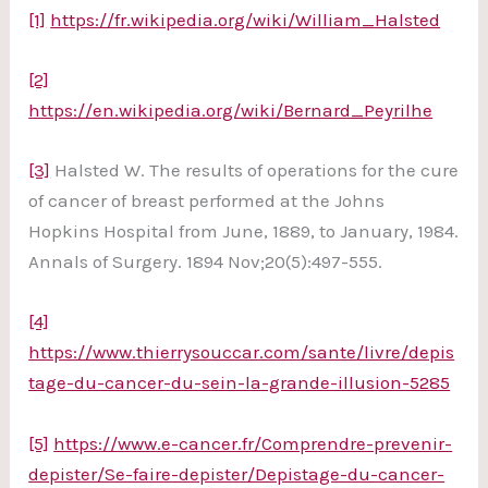
[1]
https://fr.wikipedia.org/wiki/William_Halsted
[2]
https://en.wikipedia.org/wiki/Bernard_Peyrilhe
[3]
Halsted W. The results of operations for the cure
of cancer of breast performed at the Johns
Hopkins Hospital from June, 1889, to January, 1984.
Annals of Surgery. 1894 Nov;20(5):497-555.
[4]
https://www.thierrysouccar.com/sante/livre/depis
tage-du-cancer-du-sein-la-grande-illusion-5285
[5]
https://www.e-cancer.fr/Comprendre-prevenir-
depister/Se-faire-depister/Depistage-du-cancer-