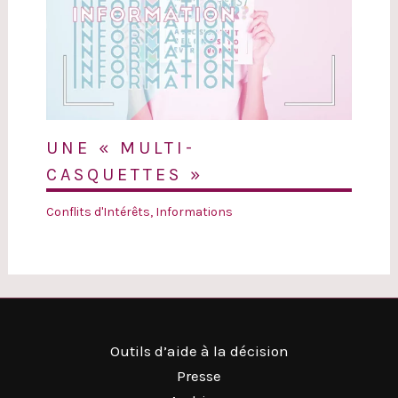
UNE « MULTI-
CASQUETTES »
Conflits d'Intérêts
,
Informations
Outils d’aide à la décision
Presse