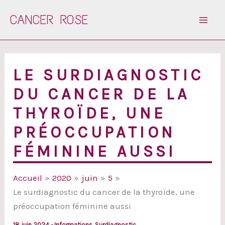
Aller
CANCER ROSE
au
contenu
LE SURDIAGNOSTIC
DU CANCER DE LA
THYROÏDE, UNE
PRÉOCCUPATION
FÉMININE AUSSI
Accueil
2020
juin
5
Le surdiagnostic du cancer de la thyroïde, une
préoccupation féminine aussi
18 juin 2024
•
Informations
,
Surdiagnostic