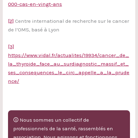
000-cas-en-vingt-ans
[2]
Centre international de recherche sur le cancer
de l’OMS, basé à Lyon
[3]
https://www.vidal.fr/actualites/19934/cancer_de_
la_thyroide_face_au_surdiagnostic_massif_et_
ses_consequences_le_circ_appelle_a_la_prude
nce/
🛈 Nous sommes un collectif de
professionnels de la santé, rassemblés en
association. Nous agissons et fonctionnons