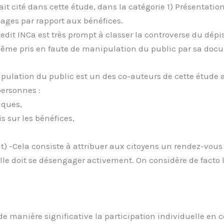
ait cité dans cette étude, dans la catégorie 1) Présentatio
ages par rapport aux bénéfices.
 ledit INCa est très prompt à classer la controverse du dé
même pris en faute de manipulation du public par sa docum
pulation du public est un des co-auteurs de cette étude ac
personnes :
iques,
s sur les bénéfices,
 -Cela consiste à attribuer aux citoyens un rendez-vous 
elle doit se désengager activement. On considère de fact
 de manière significative la participation individuelle en