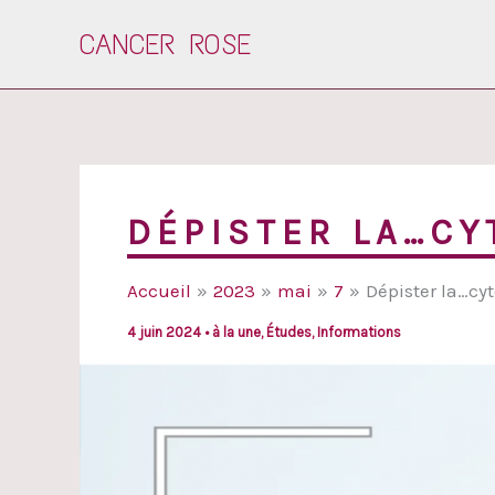
Aller
CANCER ROSE
au
contenu
DÉPISTER LA…CY
Accueil
2023
mai
7
Dépister la…cyt
4 juin 2024
•
à la une
,
Études
,
Informations