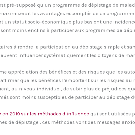
il est pré-supposé qu’un programme de dépistage de mala
vé maximiserait les avantages escomptés de ce programme 
ant un statut socio-économique plus bas ont une incidenc
s sont moins enclins à participer aux programmes de dépi
itaires à rendre la participation au dépistage simple et sa
 peuvent influencer systématiquement les citoyens de mani
e appréciation des bénéfices et des risques que les autor
affirmer que les bénéfices l’emportent sur les risques au n
uent, au niveau individuel, de subir plus de préjudices qu
més sont moins susceptibles de participer au dépistage d
 en 2019 sur les méthodes d’influence
qui sont utilisées p
mes de dépistage : ces méthodes vont des messages anxio