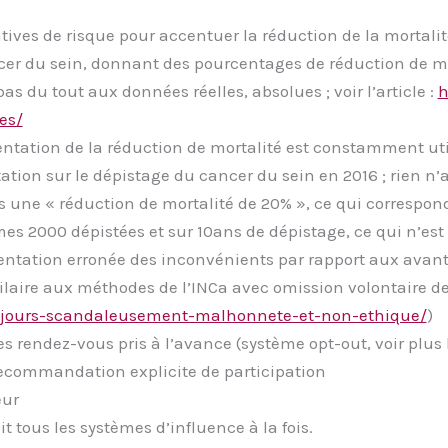
ives de risque pour accentuer la réduction de la mortalit
ancer du sein, donnant des pourcentages de réduction de m
 du tout aux données réelles, absolues ; voir l’article :
h
es/
ntation de la réduction de mortalité est constamment uti
rtation sur le dépistage du cancer du sein en 2016 ; rien
s une « réduction de mortalité de 20% », ce qui correspon
mes 2000 dépistées et sur 10ans de dépistage, ce qui n’es
ntation erronée des inconvénients par rapport aux avantag
milaire aux méthodes de l’INCa avec omission volontaire des
-toujours-scandaleusement-malhonnete-et-non-ethique/
)
es rendez-vous pris à l’avance (système opt-out, voir plus
ecommandation explicite de participation
eur
t tous les systèmes d’influence à la fois.