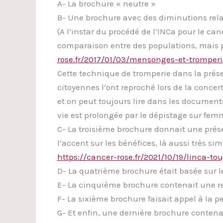
A- La brochure « neutre »
B- Une brochure avec des diminutions relat
(A l’instar du procédé de l’INCa pour le c
comparaison entre des populations, mais pas
rose.fr/2017/01/03/mensonges-et-tromperi
Cette technique de tromperie dans la prése
citoyennes l’ont reproché lors de la conce
et on peut toujours lire dans les document
vie est prolongée par le dépistage sur fem
C- La troisième brochure donnait une prése
l’accent sur les bénéfices, là aussi très si
https://cancer-rose.fr/2021/10/19/linca
D- La quatrième brochure était basée sur l
E- La cinquième brochure contenait une r
F- La sixième brochure faisait appel à la p
G- Et enfin, une dernière brochure contenai