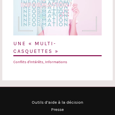
UNE « MULTI-
CASQUETTES »
Conflits d'Intérêts
,
Informations
Outils d’aide à la décision
Presse