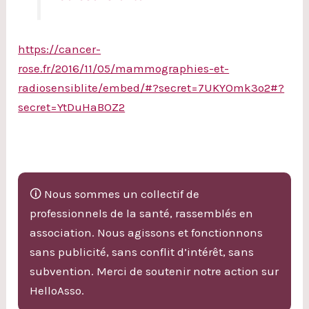
https://cancer-
rose.fr/2016/11/05/mammographies-et-
radiosensiblite/embed/#?secret=7UKYOmk3o2#?
secret=YtDuHaBOZ2
🛈 Nous sommes un collectif de
professionnels de la santé, rassemblés en
association. Nous agissons et fonctionnons
sans publicité, sans conflit d’intérêt, sans
subvention. Merci de soutenir notre action sur
HelloAsso.