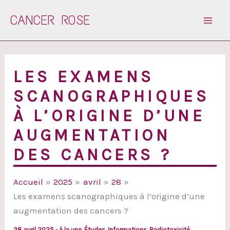
Aller
CANCER ROSE
au
contenu
LES EXAMENS
SCANOGRAPHIQUES
À L’ORIGINE D’UNE
AUGMENTATION
DES CANCERS ?
Accueil
2025
avril
28
Les examens scanographiques à l’origine d’une
augmentation des cancers ?
28 avril 2025
•
à la une
,
Études
,
Informations
,
Radiotoxicité