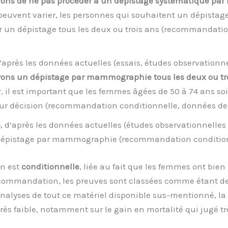
ons de ne pas procéder à un dépistage systématique p
 peuvent varier, les personnes qui souhaitent un dépistage
er un dépistage tous les deux ou trois ans (recommandatio
d’après les données actuelles (essais, études observation
ons un dépistage par mammographie tous les deux ou tr
, il est important que les femmes âgées de 50 à 74 ans so
ur décision (recommandation conditionnelle, données de tr
s
, d’après les données actuelles (études observationnelles
dépistage par mammographie (recommandation conditionnel
n est
conditionnelle
, liée au fait que les femmes ont bien
ommandation, les preuves sont classées comme étant d
lyses de tout ce matériel disponible sus-mentionné, la 
ès faible, notamment sur le gain en mortalité qui jugé trè