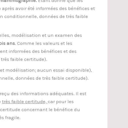
ar mammographie.
Étant donné que les
 après avoir été informées des bénéfices et
n conditionnelle, données de très faible
nelles, modélisation et un examen des
ois ans
. Comme les valeurs et les
ient informées des bénéfices et des
ès faible certitude).
 et modélisation; aucun essai disponible),
le, données de très faible certitude).
 reçu des informations adéquates. Il est
e
très faible certitude,
car pour les
certitude concernant le bénéfice du
s fragile.