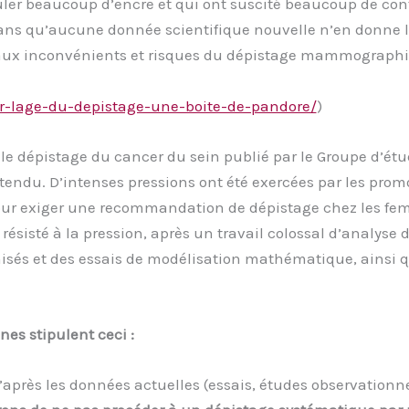
uler beaucoup d’encre et qui ont suscité beaucoup de cont
ns qu’aucune donnée scientifique nouvelle n’en donne la j
e aux inconvénients et risques du dépistage mammographi
ser-lage-du-depistage-une-boite-de-pandore/
)
r le dépistage du cancer du sein publié par le Groupe d’ét
attendu. D’intenses pressions ont été exercées par les pro
our exiger une recommandation de dépistage chez les fe
sisté à la pression, après un travail colossal d’analyse 
misés et des essais de modélisation mathématique, ainsi
s stipulent ceci :
d’après les données actuelles (essais, études observation