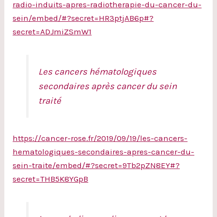
radio-induits-apres-radiotherapie-du-cancer-du-
sein/embed/#?secret=HR3ptjAB6p#?
secret=ADJmiZSmW1
Les cancers hématologiques
secondaires après cancer du sein
traité
https://cancer-rose.fr/2019/09/19/les-cancers-
hematologiques-secondaires-apres-cancer-du-
sein-traite/embed/#?secret=9Tb2pZN8EY#?
secret=THB5K8YGpB