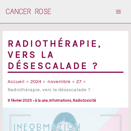
Aller
CANCER ROSE
au
contenu
RADIOTHÉRAPIE,
VERS LA
DÉSESCALADE ?
Accueil
2024
novembre
27
Radiothérapie, vers la désescalade ?
9 février 2025
•
à la une
,
Informations
,
Radiotoxicité