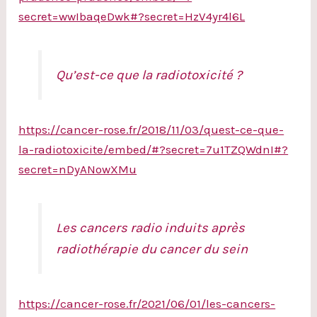
secret=wwIbaqeDwk#?secret=HzV4yr4l6L
Qu’est-ce que la radiotoxicité ?
https://cancer-rose.fr/2018/11/03/quest-ce-que-
la-radiotoxicite/embed/#?secret=7u1TZQWdnI#?
secret=nDyANowXMu
Les cancers radio induits après
radiothérapie du cancer du sein
https://cancer-rose.fr/2021/06/01/les-cancers-